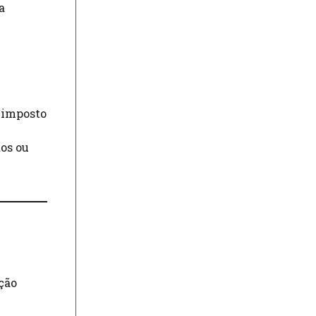
a
e imposto
tos ou
ção