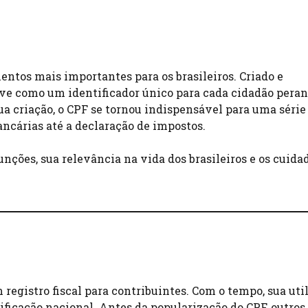
entos mais importantes para os brasileiros. Criado e
erve como um identificador único para cada cidadão peran
ua criação, o CPF se tornou indispensável para uma série
ancárias até a declaração de impostos.
unções, sua relevância na vida dos brasileiros e os cuida
registro fiscal para contribuintes. Com o tempo, sua uti
ficação nacional. Antes da popularização do CPF, outros