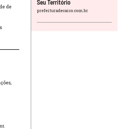
Seu Território
de de
prefeituradecaico.com.br
s
ações,
or.