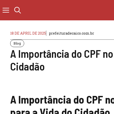
Skip
to
content
18 DE APRIL DE 2025
prefeituradecaico.com.br
Blog
A Importância do CPF no
Cidadão
A Importância do CPF n
para a Vida do Cidadão