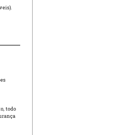
veis).
ões
o, todo
gurança